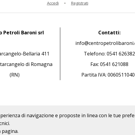
Accedi
•
Registrati
 Petroli Baroni srl
Contatti:
info@centropetrolibaroni
arcangelo-Bellaria 411
Telefono: 0541 62638
tarcangelo di Romagna
Fax: 0541 621088
(RN)
Partita IVA: 006051104
 esperienza di navigazione e proposte in linea con le tue pref
nici.
a pagina.