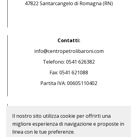
47822 Santarcangelo di Romagna (RN)
Contatti:
info@centropetrolibaroni.com
Telefono: 0541 626382
Fax: 0541 621088
Partita IVA: 00605110402
MAPPA DEL SITO
Il nostro sito utilizza cookie per offrirti una
La nostra storia
migliore esperienza di navigazione e proposte in
Le stazioni di Servizio
linea con le tue preferenze.
I nostri prodotti