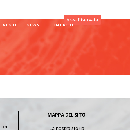
Area Riservata
EVENTI
NEWS
CONTATTI
MAPPA DEL SITO
.com
La nostra storia