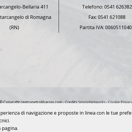
arcangelo-Bellaria 411
Telefono: 0541 62638
tarcangelo di Romagna
Fax: 0541 621088
(RN)
Partita IVA: 006051104
© Copyright centropetrolibaroni.com
- Credits
SimpleNetworks
-
Cookie
Privac
 esperienza di navigazione e proposte in linea con le tue pref
nici.
a pagina.