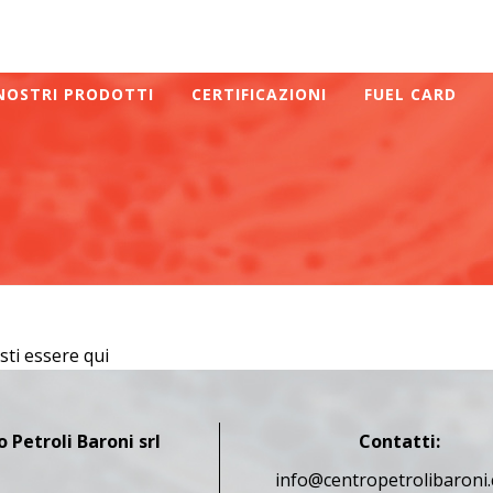
 NOSTRI PRODOTTI
CERTIFICAZIONI
FUEL CARD
sti essere qui
 Petroli Baroni srl
Contatti:
info@centropetrolibaroni